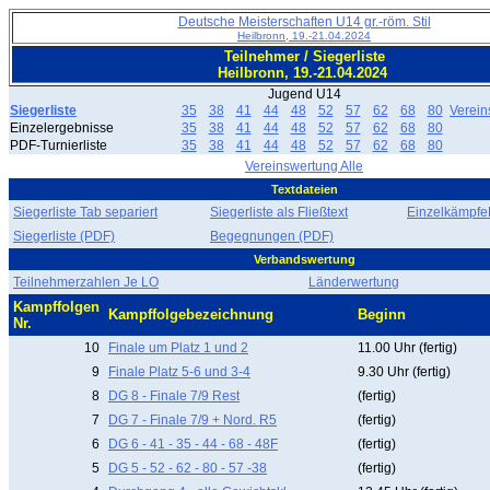
Deutsche Meisterschaften U14 gr.-röm. Stil
Heilbronn, 19.-21.04.2024
Teilnehmer / Siegerliste
Heilbronn, 19.-21.04.2024
Jugend U14
Siegerliste
35
38
41
44
48
52
57
62
68
80
Verein
Einzelergebnisse
35
38
41
44
48
52
57
62
68
80
PDF-Turnierliste
35
38
41
44
48
52
57
62
68
80
Vereinswertung Alle
Textdateien
Siegerliste Tab separiert
Siegerliste als Fließtext
EinzelkämpfeF
Siegerliste (PDF)
Begegnungen (PDF)
Verbandswertung
Teilnehmerzahlen Je LO
Länderwertung
Kampffolgen
Kampffolgebezeichnung
Beginn
Nr.
10
Finale um Platz 1 und 2
11.00 Uhr (fertig)
9
Finale Platz 5-6 und 3-4
9.30 Uhr (fertig)
8
DG 8 - Finale 7/9 Rest
(fertig)
7
DG 7 - Finale 7/9 + Nord. R5
(fertig)
6
DG 6 - 41 - 35 - 44 - 68 - 48F
(fertig)
5
DG 5 - 52 - 62 - 80 - 57 -38
(fertig)