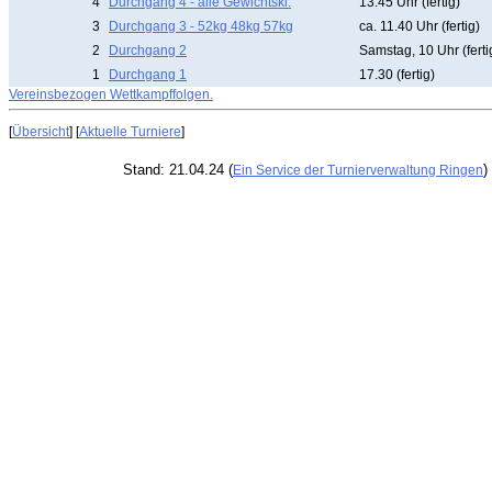
4
Durchgang 4 - alle Gewichtskl.
13.45 Uhr (fertig)
3
Durchgang 3 - 52kg 48kg 57kg
ca. 11.40 Uhr (fertig)
2
Durchgang 2
Samstag, 10 Uhr (ferti
1
Durchgang 1
17.30 (fertig)
Vereinsbezogen Wettkampffolgen.
[
Übersicht
] [
Aktuelle Turniere
]
Stand: 21.04.24 (
)
Ein Service der Turnierverwaltung Ringen