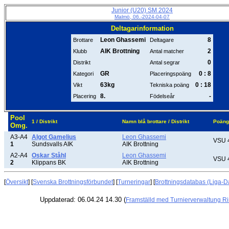
Junior (U20) SM 2024
Malmö, 06.-2024-04-07
Deltagarinformation
Leon Ghassemi
8
Brottare
Deltagare
AIK Brottning
2
Klubb
Antal matcher
0
Distrikt
Antal segrar
GR
0 : 8
Kategori
Placeringspoäng
63kg
0 : 18
Vikt
Tekniska poäng
8.
-
Placering
Födelseår
Pool
1 / Distrikt
Namn blå brottare / Distrikt
Poäng
Omg.
A3-A4
Algot Gamelius
Leon Ghassemi
VSU 
1
Sundsvalls AIK
AIK Brottning
A2-A4
Oskar Ståhl
Leon Ghassemi
VSU 
2
Klippans BK
AIK Brottning
[
Översikt
] [
Svenska Brottningsförbundet
] [
Turneringar
] [
Brottningsdatabas (Liga-D
Uppdaterad: 06.04.24 14.30 (
Framställd med Turnierverwaltung R