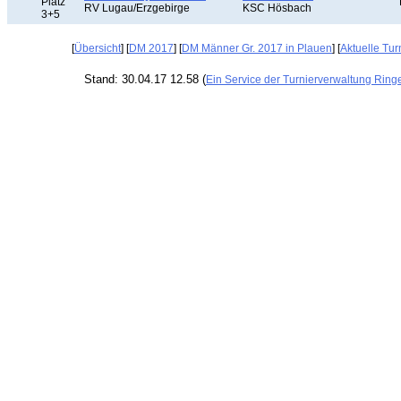
Platz
RV Lugau/Erzgebirge
KSC Hösbach
3+5
[
Übersicht
] [
DM 2017
] [
DM Männer Gr. 2017 in Plauen
] [
Aktuelle Tur
Stand: 30.04.17 12.58 (
Ein Service der Turnierverwaltung Ring