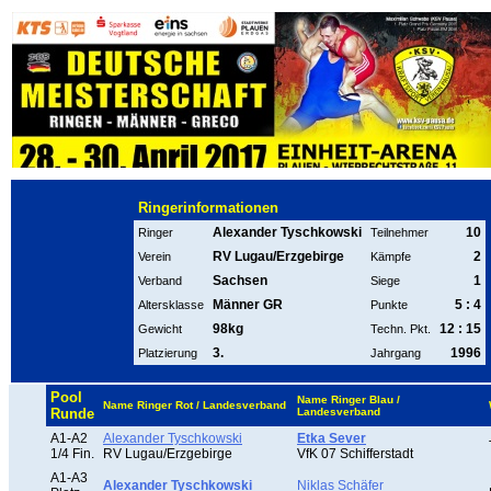
Ringerinformationen
Alexander Tyschkowski
10
Ringer
Teilnehmer
RV Lugau/Erzgebirge
2
Verein
Kämpfe
Sachsen
1
Verband
Siege
Männer GR
5 : 4
Altersklasse
Punkte
98kg
12 : 15
Gewicht
Techn. Pkt.
3.
1996
Platzierung
Jahrgang
Pool
Name Ringer Blau /
Name Ringer Rot / Landesverband
Runde
Landesverband
A1-A2
Alexander Tyschkowski
Etka Sever
1/4 Fin.
RV Lugau/Erzgebirge
VfK 07 Schifferstadt
A1-A3
Alexander Tyschkowski
Niklas Schäfer