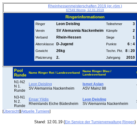
Rheinhessenmeisterschaften 2019 (gr.-röm.)
67549 Worms, 12.01.2019
Ringerinformationen
Leon Deisling
3
Ringer
Teilnehmer
SV Alemannia Nackenheim
2
Verein
Kämpfe
Rhein-Hessen
1
Verband
Siege
D-Jugend
6 : 4
Altersklasse
Punkte
26kg
8 : 20
Gewicht
Techn. Pkt.
2.
2010
Platzierung
Jahrgang
Pool
Name Ringer Blau /
Name Ringer Rot / Landesverband
Runde
Landesverband
N1-N2
Leon Deisling
Ismet Aslan
N 1.
SV Alemannia Nackenheim
ASV Mainz 88
Runde
N3-N1
Ensar Yildis
Leon Deisling
N 2.
Rheinlands Eiche Büdesheim
SV Alemannia Nackenheim
Runde
[
Übersicht
][
Aktuelle Turniere
]
Stand: 12.01.19 (
)
Ein Service der Turnierverwaltung Ringen