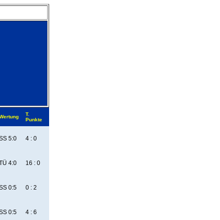
T.
Wertung
Punkte
SS 5:0
4 : 0
TÜ 4:0
16 : 0
SS 0:5
0 : 2
SS 0:5
4 : 6