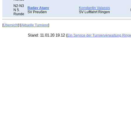
N2-N3
Badav Ataev
Konstantin Valassis
N 5.
SV Preußen
SV Luftfahrt Ringen
Runde
[
Übersicht
] [
Aktuelle Turniere
]
Stand: 11.01.20 19.12 (
Ein Service der Turnierverwaltung Ring