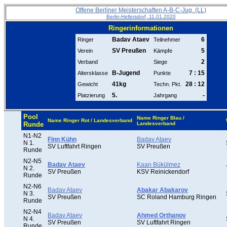
Offene Berliner Meisterschaften A-B-C-Jug. (LL)
Berlin-Hellersdorf, 11.01.2020
Ringerinformationen
Badav Ataev
6
Ringer
Teilnehmer
SV Preußen
5
Verein
Kämpfe
2
Verband
Siege
B-Jugend
7 : 15
Altersklasse
Punkte
41kg
28 : 12
Gewicht
Techn. Pkt.
5.
-
Platzierung
Jahrgang
Pool
Name Ringer Blau /
Name Ringer Rot / Landesverband
Runde
Landesverband
N1-N2
Finn Kühn
Badav Ataev
N 1.
SV Luftfahrt Ringen
SV Preußen
Runde
N2-N5
Badav Ataev
Kaan Bükülmez
N 2.
SV Preußen
KSV Reinickendorf
Runde
N2-N6
Badav Ataev
Abakar Abakarov
N 3.
SV Preußen
SC Roland Hamburg Ringen
Runde
N2-N4
Badav Ataev
Ahmed Orthanov
N 4.
SV Preußen
SV Luftfahrt Ringen
Runde