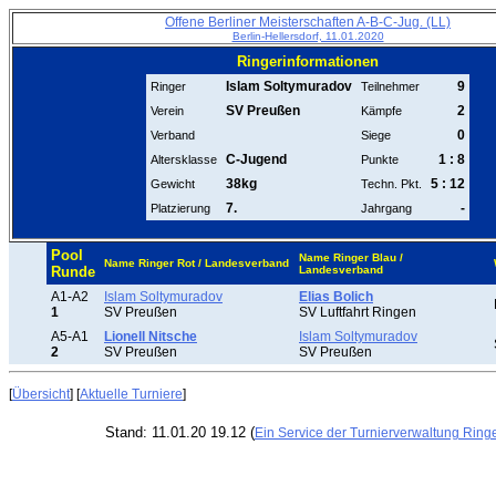
Offene Berliner Meisterschaften A-B-C-Jug. (LL)
Berlin-Hellersdorf, 11.01.2020
Ringerinformationen
Islam Soltymuradov
9
Ringer
Teilnehmer
SV Preußen
2
Verein
Kämpfe
0
Verband
Siege
C-Jugend
1 : 8
Altersklasse
Punkte
38kg
5 : 12
Gewicht
Techn. Pkt.
7.
-
Platzierung
Jahrgang
Pool
Name Ringer Blau /
Name Ringer Rot / Landesverband
Runde
Landesverband
A1-A2
Islam Soltymuradov
Elias Bolich
1
SV Preußen
SV Luftfahrt Ringen
A5-A1
Lionell Nitsche
Islam Soltymuradov
2
SV Preußen
SV Preußen
[
Übersicht
] [
Aktuelle Turniere
]
Stand: 11.01.20 19.12 (
Ein Service der Turnierverwaltung Ring