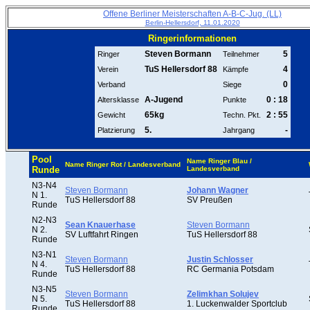
Offene Berliner Meisterschaften A-B-C-Jug. (LL)
Berlin-Hellersdorf, 11.01.2020
Ringerinformationen
Steven Bormann
5
Ringer
Teilnehmer
TuS Hellersdorf 88
4
Verein
Kämpfe
0
Verband
Siege
A-Jugend
0 : 18
Altersklasse
Punkte
65kg
2 : 55
Gewicht
Techn. Pkt.
5.
-
Platzierung
Jahrgang
Pool
Name Ringer Blau /
Name Ringer Rot / Landesverband
Runde
Landesverband
N3-N4
Steven Bormann
Johann Wagner
N 1.
TuS Hellersdorf 88
SV Preußen
Runde
N2-N3
Sean Knauerhase
Steven Bormann
N 2.
SV Luftfahrt Ringen
TuS Hellersdorf 88
Runde
N3-N1
Steven Bormann
Justin Schlosser
N 4.
TuS Hellersdorf 88
RC Germania Potsdam
Runde
N3-N5
Steven Bormann
Zelimkhan Solujev
N 5.
TuS Hellersdorf 88
1. Luckenwalder Sportclub
Runde