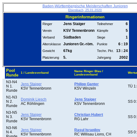
Baden-Württembergische Meisterschaften Junioren
Ebersbach, 25.01.2020
Ringerinformationen
Jens Staiger
6
Ringer
Teilnehmer
KSV Tennenbronn
5
Verein
Kämpfe
Südbaden
1
Verband
Siege
Junioren Gr.-röm.
6 : 19
Altersklasse
Punkte
67kg
13 : 24
Gewicht
Techn. Pkt.
5.
2002
Platzierung
Jahrgang
Pool
Name Ringer Blau /
1 / Landesverband
Wertu
Runde
Landesverband
N3-N4
Jens Staiger
Philipp Ganter
N 1.
TÜ 1:
KSV Tennenbronn
KSV Winzeln
Runde
N1-N3
Dominik Liesch
Jens Staiger
N 2.
SS 0:
AC Röhlingen
KSV Tennenbronn
Runde
N3-N5
Jens Staiger
Christian Hubert
N 3.
SS 0:
KSV Tennenbronn
RG Lahr
Runde
N3-N6
Jens Staiger
Rasul Israpilov
N 4.
SS 0:
KSV Tennenbronn
RC Willisau Lions, CH
Runde