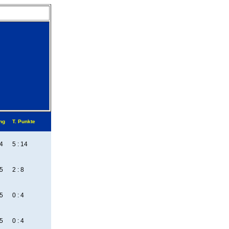
ng
T. Punkte
4
5 : 14
5
2 : 8
5
0 : 4
5
0 : 4