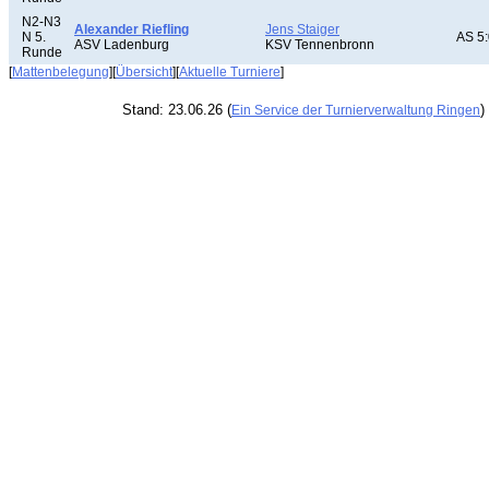
N2-N3
Alexander Riefling
Jens Staiger
N 5.
AS 5:
ASV Ladenburg
KSV Tennenbronn
Runde
[
Mattenbelegung
][
Übersicht
][
Aktuelle Turniere
]
Stand: 23.06.26 (
)
Ein Service der Turnierverwaltung Ringen