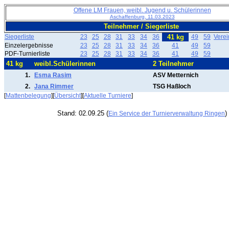
Offene LM Frauen, weibl. Jugend u. Schülerinnen
Aschaffenburg, 11.03.2023
Teilnehmer / Siegerliste
Siegerliste
23
25
28
31
33
34
36
41 kg
49
59
Vere
Einzelergebnisse
23
25
28
31
33
34
36
41
49
59
PDF-Turnierliste
23
25
28
31
33
34
36
41
49
59
41 kg
weibl.Schülerinnen
2 Teilnehmer
1.
Esma Rasim
ASV Metternich
2.
Jana Rimmer
TSG Haßloch
[
Mattenbelegung
][
Übersicht
][
Aktuelle Turniere
]
Stand: 02.09.25 (
)
Ein Service der Turnierverwaltung Ringen