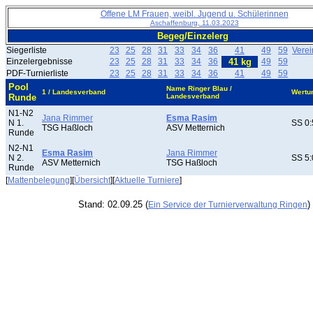
Offene LM Frauen, weibl. Jugend u. Schülerinnen
Aschaffenburg, 11.03.2023
Begeg/Einzelerg
Siegerliste
23
25
28
31
33
34
36
41
49
59
Vere
Einzelergebnisse
23
25
28
31
33
34
36
41 kg
49
59
PDF-Turnierliste
23
25
28
31
33
34
36
41
49
59
Pool
Name Ringer Blau /
1 / Landesverband
Wertu
Runde
Landesverband
N1-N2
Jana Rimmer
Esma Rasim
N 1.
SS 0:
TSG Haßloch
ASV Metternich
Runde
N2-N1
Esma Rasim
Jana Rimmer
N 2.
SS 5:
ASV Metternich
TSG Haßloch
Runde
[
Mattenbelegung
][
Übersicht
][
Aktuelle Turniere
]
Stand: 02.09.25 (
)
Ein Service der Turnierverwaltung Ringen