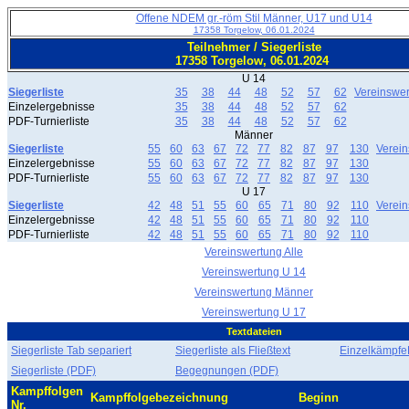
Offene NDEM gr.-röm Stil Männer, U17 und U14
17358 Torgelow, 06.01.2024
Teilnehmer / Siegerliste
17358 Torgelow, 06.01.2024
U 14
Siegerliste
35
38
44
48
52
57
62
Vereinswe
Einzelergebnisse
35
38
44
48
52
57
62
PDF-Turnierliste
35
38
44
48
52
57
62
Männer
Siegerliste
55
60
63
67
72
77
82
87
97
130
Verei
Einzelergebnisse
55
60
63
67
72
77
82
87
97
130
PDF-Turnierliste
55
60
63
67
72
77
82
87
97
130
U 17
Siegerliste
42
48
51
55
60
65
71
80
92
110
Verei
Einzelergebnisse
42
48
51
55
60
65
71
80
92
110
PDF-Turnierliste
42
48
51
55
60
65
71
80
92
110
Vereinswertung Alle
Vereinswertung U 14
Vereinswertung Männer
Vereinswertung U 17
Textdateien
Siegerliste Tab separiert
Siegerliste als Fließtext
EinzelkämpfeF
Siegerliste (PDF)
Begegnungen (PDF)
Kampffolgen
Kampffolgebezeichnung
Beginn
Nr.