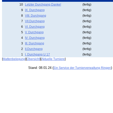
10
Letzter Durchgang Danke!
(fertig)
9
IX. Durchgang
(fertig)
8
VIII. Durchgang
(fertig)
7
VII.Durchgang
(fertig)
6
VI. Durchgang
(fertig)
5
V. Durchgang
(fertig)
4
IV: Durchgang
(fertig)
3
III. Durchgang
(fertig)
2
II.Durchgang
(fertig)
1
I. Durchgang U 17
(fertig)
[
Mattenbelegung
][
Übersicht
][
Aktuelle Turniere
]
Stand: 08.01.24 (
)
Ein Service der Turnierverwaltung Ringen