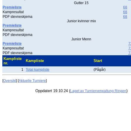
Gutter 15
Premieliste
68
Kampresultat
68
PDF stevneskjema
68
Junior kvinner mix
Premieliste
Kampresultat
PDF stevneskjema
Junior Menn
Premieliste
7
Kampresultat
7
PDF stevneskjema
7
Kampliste
Kampliste
Start
nr.
1
Total kampliste
(Pågår)
[
Oversikt
] [
Aktuelle Turniere
]
Oppdatert 19.10.24 (
)
Laget av Turnierverwaltung Ringen