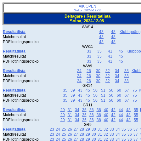
AIK OPEN
Solna, 2024-12-08
Deltagare / Resultatlista
Solna, 2024-12-08
WW14
Resultatlista
43
48
Klubbpoäng
Matchresultat
43
48
PDF lottningsprotokoll
43
48
WW11
Resultatlista
33
35
41
45
Klubbp
Matchresultat
33
35
41
45
PDF lottningsprotokoll
33
35
41
45
WW9
Resultatlista
24
26
30
32
34
38
Klub
Matchresultat
24
26
30
32
34
38
PDF lottningsprotokoll
24
26
30
32
34
38
GR14
Resultatlista
35
39
43
45
50
51
56
60
67
75
K
Matchresultat
35
39
43
45
50
51
56
60
67
75
PDF lottningsprotokoll
35
39
43
45
50
51
56
60
67
75
GR11
Resultatlista
29
31
34
35
36
38
40
42
44
48
55
Matchresultat
29
31
34
35
36
38
40
42
44
48
55
PDF lottningsprotokoll
29
31
34
35
36
38
40
42
44
48
55
GR9
Resultatlista
23
24
25
26
27
28
29
30
31
32
33
34
35
36
37
Matchresultat
23
24
25
26
27
28
29
30
31
32
33
34
35
36
37
PDF lottningsprotokoll
23
24
25
26
27
28
29
30
31
32
33
34
35
36
37