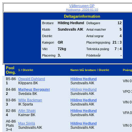
Vättercupen GP
Huskvarna, 2026-01-10
Deltagarinformation
Hilding Hedlund
12
Brottare
Deltagare
Sundsvalls AIK
5
Klubb
Antal matcher
4
Distrikt
Antal segrar
GR
21 : 3
Kategori
Placeringspoäng
72kg
7 : 4
Vikt
Tekniska poäng
3.
-
Placering
Födelseår
Pool
1 / Distrikt
Namn blå brottare / Distrikt
Poäng
Omg.
B5-B6
Oswald Dahland
Hilding Hedlund
VIN 0
1
Klippans BK
Sundsvalls AIK
B4-B6
Matheuz Bergquist
Hilding Hedlund
VPO 
2
Svedala BK
Sundsvalls AIK
B3-B6
Wille Backman
Hilding Hedlund
VIN 0
3
IK Sparta
Sundsvalls AIK
B2-B6
Altin Shatri
Hilding Hedlund
VFA 0
4
Kalmar BK
Sundsvalls AIK
A6-B6
Max Siirilä
Hilding Hedlund
Plats
VIN 0
Sundsvalls AIK
Sundsvalls AIK
3+4