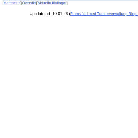
[
Mattstatus
][
Översikt
][
Aktuella tävlingar
]
Uppdaterad: 10.01.26 (
Framställd med Turnierverwaltung Ring