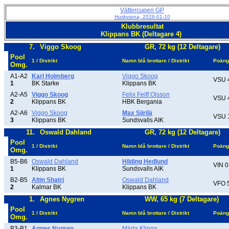
Vättercupen GP
Huskvarna, 2026-01-10
Klubbresultat
Klippans BK (Deltagare 4)
7.
Viggo Skoog
GR, 72 kg (12 Deltagare)
Pool
1 / Distrikt
Namn blå brottare / Distrikt
Poäng
Omg.
A1-A2
Karl Holmberg
Viggo Skoog
VSU 
1
BK Starke
Klippans BK
A2-A5
Viggo Skoog
Felix Feiff Olsson
VSU 
2
Klippans BK
HBK Bergania
A2-A6
Viggo Skoog
Max Siirilä
VSU 
3
Klippans BK
Sundsvalls AIK
11.
Oswald Dahland
GR, 72 kg (12 Deltagare)
Pool
1 / Distrikt
Namn blå brottare / Distrikt
Poäng
Omg.
B5-B6
Oswald Dahland
Hilding Hedlund
VIN 0
1
Klippans BK
Sundsvalls AIK
B2-B5
Altin Shatri
Oswald Dahland
VFO 
2
Kalmar BK
Klippans BK
1.
Agnes Nygren
WW, 65 kg (7 Deltagare)
Pool
1 / Distrikt
Namn blå brottare / Distrikt
Poäng
Omg.
B3-B1
Agnes Nygren
Märta Klinga