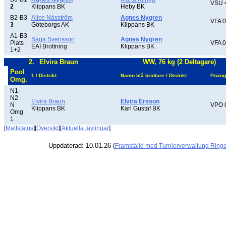
VSU 
2
Klippans BK
Heby BK
B2-B3
Alice Näsström
Agnes Nygren
VFA 0
3
Göteborgs AK
Klippans BK
A1-B3
Saga Svensson
Agnes Nygren
Plats
VFA 0
EAI Brottning
Klippans BK
1+2
2.
Elvira Braun
WW, 76 kg (2 Deltagare)
Pool
1 / Distrikt
Namn blå brottare / Distrikt
Poäng
Omg.
N1-
N2
Elvira Braun
Elvira Ersson
N
VPO 
Klippans BK
Karl Gustaf BK
Omg.
1
[
Mattstatus
][
Översikt
][
Aktuella tävlingar
]
Uppdaterad: 10.01.26 (
Framställd med Turnierverwaltung Ring