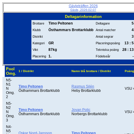
Gävleträffen 2026
Gävle, 2026-02-07
Deltagarinformation
Timo Peltonen
5
Brottare
Deltagare
Östhammars Brottarklubb
4
Klubb
Antal matcher
3
Distrikt
Antal segrar
GR
13 : 5
Kategori
Placeringspoäng
87kg
28 : 13
Vikt
Tekniska poäng
1.
-
Placering
Födelseår
Pool
1 / Distrikt
Namn blå brottare / Distrikt
Poäng
Omg.
N5-
N1
Timo Peltonen
Rasmus Silén
N
VSU 
Östhammars Brottarklubb
Heby Brottarklubb
Omg.
2
N5-
N2
Timo Peltonen
Jovan Polic
N
VSU 
Östhammars Brottarklubb
Norbergs Brottarklubb
Omg.
3
N4-
N5
Oskar Nord-Jansson
Timo Peltonen