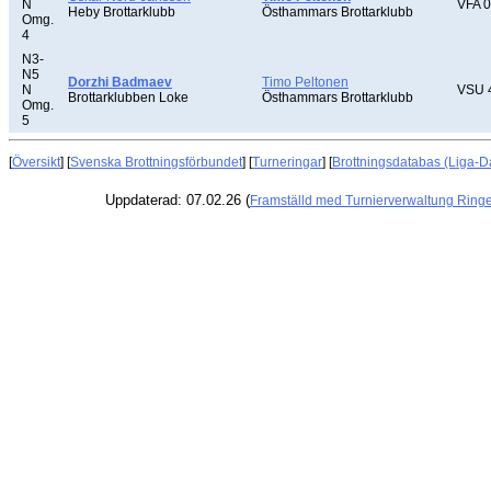
N
VFA 0
Heby Brottarklubb
Östhammars Brottarklubb
Omg.
4
N3-
N5
Dorzhi Badmaev
Timo Peltonen
N
VSU 
Brottarklubben Loke
Östhammars Brottarklubb
Omg.
5
[
Översikt
] [
Svenska Brottningsförbundet
] [
Turneringar
] [
Brottningsdatabas (Liga-D
Uppdaterad: 07.02.26 (
Framställd med Turnierverwaltung Ring