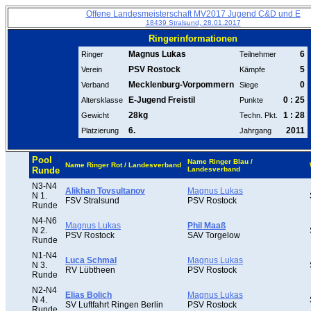
Offene Landesmeisterschaft MV2017 Jugend C&D und E
18439 Stralsund, 28.01.2017
Ringerinformationen
Magnus Lukas
6
Ringer
Teilnehmer
PSV Rostock
5
Verein
Kämpfe
Mecklenburg-Vorpommern
0
Verband
Siege
E-Jugend Freistil
0 : 25
Altersklasse
Punkte
28kg
1 : 28
Gewicht
Techn. Pkt.
6.
2011
Platzierung
Jahrgang
Pool
Name Ringer Blau /
Name Ringer Rot / Landesverband
Runde
Landesverband
N3-N4
Alikhan Tovsultanov
Magnus Lukas
N 1.
FSV Stralsund
PSV Rostock
Runde
N4-N6
Magnus Lukas
Phil Maaß
N 2.
PSV Rostock
SAV Torgelow
Runde
N1-N4
Luca Schmal
Magnus Lukas
N 3.
RV Lübtheen
PSV Rostock
Runde
N2-N4
Elias Bolich
Magnus Lukas
N 4.
SV Luftfahrt Ringen Berlin
PSV Rostock
Runde