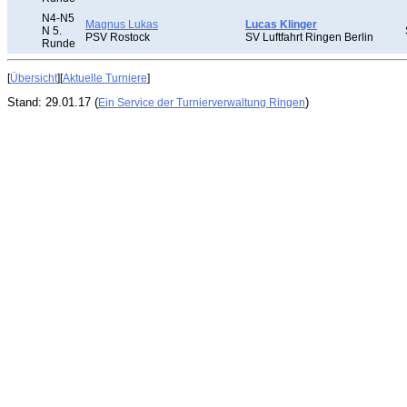
N4-N5
Magnus Lukas
Lucas Klinger
N 5.
PSV Rostock
SV Luftfahrt Ringen Berlin
Runde
[
Übersicht
][
Aktuelle Turniere
]
Stand: 29.01.17 (
)
Ein Service der Turnierverwaltung Ringen