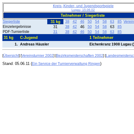
Kreis-,Kinder- und Jugendsportspiele
Lugau, 15.06.02
Teilnehmer / Siegerliste
Siegerliste
31 kg
38
42
46
50
54
58
63
85
Verei
Einzelergebnisse
31
38
42
46
50
54
58
63
85
PDF-Turnierliste
31
38
42
46
50
54
58
63
85
31 kg
C-Jugend
1 Teilnehmer
1.
Andreas Häusler
Eichenkranz 1908 Lugau (
[
Übersicht
] [
Vereinsturnier 2002
] [
Bezirksmeisterschaften 2002
] [
Landesmeistersc
Stand: 05.06.11 (
)
Ein Service der Turnierverwaltung Ringen