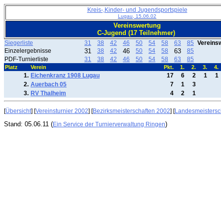
Kreis-,Kinder- und Jugendsportspiele
Lugau, 15.06.02
Vereinswertung
C-Jugend (17 Teilnehmer)
Siegerliste
31
38
42
46
50
54
58
63
85
Vereins
Einzelergebnisse
31
38
42
46
50
54
58
63
85
PDF-Turnierliste
31
38
42
46
50
54
58
63
85
Platz
Verein
Pkt.
1.
2.
3.
4.
1.
Eichenkranz 1908 Lugau
17
6
2
1
1
2.
Auerbach 05
7
1
3
3.
RV Thalheim
4
2
1
[
Übersicht
] [
Vereinsturnier 2002
] [
Bezirksmeisterschaften 2002
] [
Landesmeistersc
Stand: 05.06.11 (
)
Ein Service der Turnierverwaltung Ringen