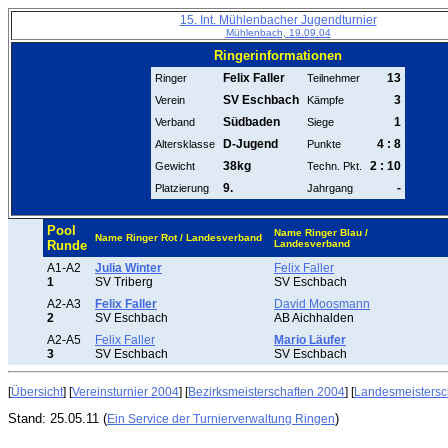
15. Int. Mühlenbacher Jugendturnier
Mühlenbach, 19.09.04
Ringerinformationen
Felix Faller
13
Ringer
Teilnehmer
SV Eschbach
3
Verein
Kämpfe
Südbaden
1
Verband
Siege
D-Jugend
4 : 8
Altersklasse
Punkte
38kg
2 : 10
Gewicht
Techn. Pkt.
9.
-
Platzierung
Jahrgang
Pool
Name Ringer Blau /
Name Ringer Rot / Landesverband
Runde
Landesverband
A1-A2
Julia Winter
Felix Faller
1
SV Triberg
SV Eschbach
A2-A3
Felix Faller
David Moosmann
2
SV Eschbach
AB Aichhalden
A2-A5
Felix Faller
Mario Läufer
3
SV Eschbach
SV Eschbach
[
Übersicht
] [
Vereinsturnier 2004
] [
Bezirksmeisterschaften 2004
] [
Landesmeistersc
Stand: 25.05.11 (
)
Ein Service der Turnierverwaltung Ringen