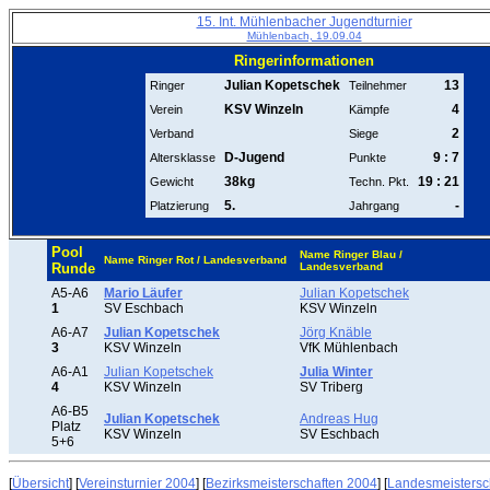
15. Int. Mühlenbacher Jugendturnier
Mühlenbach, 19.09.04
Ringerinformationen
Julian Kopetschek
13
Ringer
Teilnehmer
KSV Winzeln
4
Verein
Kämpfe
2
Verband
Siege
D-Jugend
9 : 7
Altersklasse
Punkte
38kg
19 : 21
Gewicht
Techn. Pkt.
5.
-
Platzierung
Jahrgang
Pool
Name Ringer Blau /
Name Ringer Rot / Landesverband
Runde
Landesverband
A5-A6
Mario Läufer
Julian Kopetschek
1
SV Eschbach
KSV Winzeln
A6-A7
Julian Kopetschek
Jörg Knäble
3
KSV Winzeln
VfK Mühlenbach
A6-A1
Julian Kopetschek
Julia Winter
4
KSV Winzeln
SV Triberg
A6-B5
Julian Kopetschek
Andreas Hug
Platz
KSV Winzeln
SV Eschbach
5+6
[
Übersicht
] [
Vereinsturnier 2004
] [
Bezirksmeisterschaften 2004
] [
Landesmeistersc