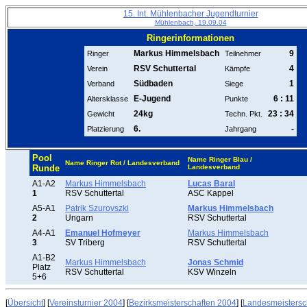
15. Int. Mühlenbacher Jugendturnier
Mühlenbach, 19.09.04
Ringerinformationen
Markus Himmelsbach
9
Ringer
Teilnehmer
RSV Schuttertal
4
Verein
Kämpfe
Südbaden
1
Verband
Siege
E-Jugend
6 : 11
Altersklasse
Punkte
24kg
23 : 34
Gewicht
Techn. Pkt.
6.
-
Platzierung
Jahrgang
Pool
Name Ringer Blau /
Name Ringer Rot / Landesverband
Runde
Landesverband
A1-A2
Markus Himmelsbach
Lucas Baral
1
RSV Schuttertal
ASC Kappel
A5-A1
Patrik Szurovszki
Markus Himmelsbach
2
Ungarn
RSV Schuttertal
A4-A1
Emanuel Hofmeyer
Markus Himmelsbach
3
SV Triberg
RSV Schuttertal
A1-B2
Markus Himmelsbach
Jonas Schmid
Platz
RSV Schuttertal
KSV Winzeln
5+6
[
Übersicht
] [
Vereinsturnier 2004
] [
Bezirksmeisterschaften 2004
] [
Landesmeistersc