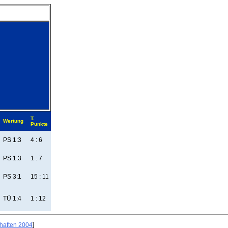
T.
Wertung
Punkte
PS 1:3
4 : 6
PS 1:3
1 : 7
PS 3:1
15 : 11
TÜ 1:4
1 : 12
haften 2004
]