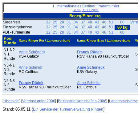
1. Internationales Berliner Frauenturnier
Berlin, 11.11.2006
Begeg/Einzelerg
Siegerliste
22
25
28
31
34
37
40
43
46
51
60
Vere
Einzelergebnisse
22
25
28
31
34
37
40
43
46
51
60 kg
PDF-Turnierliste
22
25
28
31
34
37
40
43
46
51
60
Pool
Name Ringer Rot / Landesverband
Name Ringer Blau / Landesverband
W
Runde
N1-N2
Anne Schöneck
Francy Rädelt
N 1.
S
KSV Galaxy
RSV Hansa 90 Fraunkfurt/Oder
Runde
N3-N1
Anne Schmidt
Anne Schöneck
N 2.
S
RC Cottbus
KSV Galaxy
Runde
N2-N3
Francy Rädelt
Anne Schmidt
N 3.
S
RSV Hansa 90 Fraunkfurt/Oder
RC Cottbus
Runde
[
Übersicht
] [
Vereinsturnier 2006
] [
Bezirksmeisterschaften 2006
] [
Landesmeistersc
Stand: 05.05.11 (
)
Ein Service der Turnierverwaltung Ringen