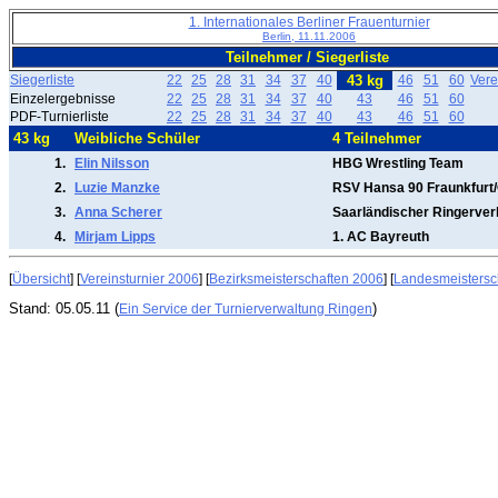
1. Internationales Berliner Frauenturnier
Berlin, 11.11.2006
Teilnehmer / Siegerliste
Siegerliste
22
25
28
31
34
37
40
43 kg
46
51
60
Vere
Einzelergebnisse
22
25
28
31
34
37
40
43
46
51
60
PDF-Turnierliste
22
25
28
31
34
37
40
43
46
51
60
43 kg
Weibliche Schüler
4 Teilnehmer
1.
Elin Nilsson
HBG Wrestling Team
2.
Luzie Manzke
RSV Hansa 90 Fraunkfurt
3.
Anna Scherer
Saarländischer Ringerve
4.
Mirjam Lipps
1. AC Bayreuth
[
Übersicht
] [
Vereinsturnier 2006
] [
Bezirksmeisterschaften 2006
] [
Landesmeistersc
Stand: 05.05.11 (
)
Ein Service der Turnierverwaltung Ringen