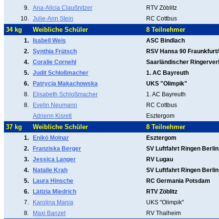
9.
Ana-Alicia Claußnitzer
RTV Zöblitz
10.
Julie-Ann Stein
RC Cottbus
34 kg
Weibliche Schüler
8 Teilnehmer
1.
Isabell Weis
ASC Bindlach
2.
Synthia Frütsch
RSV Hansa 90 Fraunkfurt
4.
Coralie Cornehl
Saarländischer Ringerve
5.
Judit Schloßmacher
1. AC Bayreuth
6.
Patrycja Makachowska
UKS "Olimpik"
8.
Elisabeth Schloßmacher
1. AC Bayreuth
8.
Evelin Neumann
RC Cottbus
Adrienn Kisreti
Esztergom
37 kg
Weibliche Schüler
8 Teilnehmer
1.
Enikö Molnar
Esztergom
2.
Franziska Berger
SV Luftfahrt Ringen Berlin
3.
Jessica Langer
RV Lugau
4.
Natalie Krah
SV Luftfahrt Ringen Berlin
5.
Laura Hinsche
RC Germania Potsdam
6.
Lätizia Miedrich
RTV Zöblitz
7.
Karolina Mania
UKS "Olimpik"
8.
Maxi Banzet
RV Thalheim