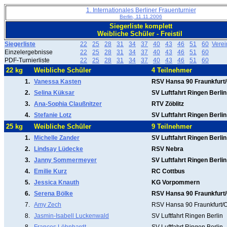
1. Internationales Berliner Frauenturnier
Berlin, 11.11.2006
Siegerliste komplett
Weibliche Schüler - Freistil
Siegerliste
22
25
28
31
34
37
40
43
46
51
60
Vere
Einzelergebnisse
22
25
28
31
34
37
40
43
46
51
60
PDF-Turnierliste
22
25
28
31
34
37
40
43
46
51
60
22 kg
Weibliche Schüler
4 Teilnehmer
1.
Vanessa Kasten
RSV Hansa 90 Fraunkfurt
2.
Selina Küksar
SV Luftfahrt Ringen Berlin
3.
Ana-Sophia Claußnitzer
RTV Zöblitz
4.
Stefanie Lotz
SV Luftfahrt Ringen Berlin
25 kg
Weibliche Schüler
9 Teilnehmer
1.
Michelle Zander
SV Luftfahrt Ringen Berlin
2.
Lindsay Lüdecke
RSV Nebra
3.
Janny Sommermeyer
SV Luftfahrt Ringen Berlin
4.
Emilie Kurz
RC Cottbus
5.
Jessica Knauth
KG Vorpommern
6.
Serena Bölke
RSV Hansa 90 Fraunkfurt
7.
Amy Zech
RSV Hansa 90 Fraunkfurt/
8.
Jasmin-Isabell Luckenwald
SV Luftfahrt Ringen Berlin