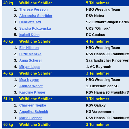
40 kg
Weibliche Schüler
5 Teilnehmer
1.
Therese Persson
HBG Wrestling Team
2.
Alexandra Schröder
RSV Nebra
3.
Henriette Axt
SV Luftfahrt Ringen Berlin
4.
Sandra Polczynska
UKS "Olimpik"
5.
Isabell Kühn
RC Cottbus
43 kg
Weibliche Schüler
4 Teilnehmer
1.
Elin Nilsson
HBG Wrestling Team
2.
Luzie Manzke
RSV Hansa 90 Fraunkfurt
3.
Anna Scherer
Saarländischer Ringerve
4.
Mirjam Lipps
1. AC Bayreuth
46 kg
Weibliche Schüler
3 Teilnehmer
1.
Moa Nygren
HBG Wrestling Team
2.
Andrea Wendt
1. Luckenwalder SC
3.
Karoline Krüger
RSV Hansa 90 Fraunkfurt
51 kg
Weibliche Schüler
3 Teilnehmer
1.
Charleen Tiepke
KSV Galaxy
2.
Angelina Schmidt
KG Vorpommern
3.
Marie Liebner
RSV Hansa 90 Fraunkfurt
60 kg
Weibliche Schüler
3 Teilnehmer