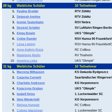
8.
Frances Löhnhardt
SV Luftfahrt Ringen Berlin
28 kg
Weibliche Schüler
10 Teilnehmer
1.
Pauline Breidel
RTV Zöblitz
2.
Deborah Amthor
RTV Zöblitz
3.
Ivonne Tautenhahn
RSV Nebra
4.
Desireé Schäfer
SV Luftfahrt Ringen Berlin
5.
Kinga Bojahr
UKS "Olimpik"
6.
Celine Raedel
RSV Hansa 90 Fraunkfurt
7.
Liesa Liebing
RSV Hansa 90 Fraunkfurt/
8.
Anne-Kathrin Roick
RC Cottbus
9.
Madeleine Martin
RV Thalheim
10.
Angelina Lipka
UKS "Olimpik"
31 kg
Weibliche Schüler
10 Teilnehmer
1.
Marzena Milhausen
KS Gwiazda Bydgoszcz
2.
Catarina Cornehl
Saarländischer Ringerve
3.
Charlotte Andresen
KG Vorpommern
4.
Katarzyna Graban
UKS "Olimpik"
5.
Isabell Heise
1. Luckenwalder SC
6.
Gina Wiederhöft
KG Vorpommern
7.
Melissa Huppatz
RC Cottbus
8.
Colleen Marschner
1. Luckenwalder SC