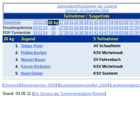
Jahresabschlussturnier der Jugend
Seeheim, 10. Dezember 2006
Teilnehmer / Siegerliste
Siegerliste
19
22
24
26 kg
27
29
31
34
36
39
41
42
43
47
54
56
63
69
72
76
Einzelergebnisse
19
22
24
26
27
29
31
34
36
39
41
42
43
47
54
56
63
69
72
76
PDF-Turnierliste
19
22
24
26
27
29
31
34
36
39
41
42
43
47
54
56
63
69
72
76
26 kg
Jugend
5 Teilnehmer
1.
Tobias Peter
AV Schaafheim
2.
Philipp Berlieb
KSV Michelstadt
3.
Manuel Bauer
SV Fahrenbach
4.
Kerem Birikmen
KSV Michelstadt
5.
Noah Geiger
KSV Seeheim
[
Übersicht
] [
Vereinsturnier 2006
] [
Bezirksmeisterschaften 2006
] [
Landesmeistersc
Stand: 03.05.11 (
)
Ein Service der Turnierverwaltung Ringen