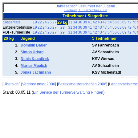
Jahresabschlussturnier der Jugend
Seeheim, 10. Dezember 2006
Teilnehmer / Siegerliste
Siegerliste
19
22
24
26
27
29 kg
31
34
36
39
41
42
43
47
54
56
63
69
72
76
Einzelergebnisse
19
22
24
26
27
29
31
34
36
39
41
42
43
47
54
56
63
69
72
76
PDF-Turnierliste
19
22
24
26
27
29
31
34
36
39
41
42
43
47
54
56
63
69
72
76
29 kg
Jugend
5 Teilnehmer
1.
Dominik Bauer
SV Fahrenbach
2.
Simon Urban
AV Schaafheim
3.
Denis Kacafirek
KSV Wersau
4.
Marius Müglich
AV Schaafheim
5.
Jonas Jachmann
KSV Michelstadt
[
Übersicht
] [
Vereinsturnier 2006
] [
Bezirksmeisterschaften 2006
] [
Landesmeistersc
Stand: 03.05.11 (
)
Ein Service der Turnierverwaltung Ringen