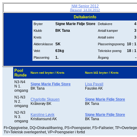
NM Senior 2012
Ålesund, 14.04.2012
Deltakerinfo
Signe Marie Fidje Store
4
Bryter
Deltakere
BK Tana
3
Klubb
Antall kamper
3
Krets
Antall seire
SK
10 : 1
Aldersklasse
Plasseringspoeng
63kg
18 : 1
Vekt
Tekniske poeng
1.
-
Plassering
Årgang
Pool
Navn rød bryter / Krets
Navn blå bryter / Krets
Runde
N3-N4
Signe Marie Fidje Store
Lisa Pavall
N 1.
BK Tana
Fauske AK
omgang
N1-N3
Charlotte Skauen
Signe Marie Fidje Store
N 2.
Kråkerøy BK
BK Tana
omgang
N2-N3
Karoline Løvik
Signe Marie Fidje Store
N 3.
Kristiansund AK
BK Tana
omgang
FI=Oppgivelse, DQ=Diskvalifisering, PS=Poengseier, FS=Fallseier, TP=Overlege
TV=Teknisk overlegenhet, VP=Poengseier i fortid