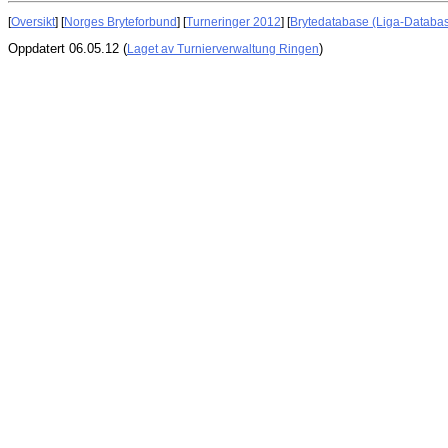
[
Oversikt
] [
Norges Bryteforbund
] [
Turneringer 2012
] [
Brytedatabase (Liga-Databa
Oppdatert 06.05.12 (
)
Laget av Turnierverwaltung Ringen