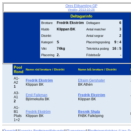
Ores Elitsamling GP
Vinslöv, 2013-10-26
Deltagarinfo
Fredrik Ekström
6
Brottare
Deltagare
Klippan BK
3
Klubb
Antal matcher
2
Distrikt
Antal segrar
S
9 : 4
Kategori
Placeringspoäng
74kg
16 : 5
Vikt
Tekniska poäng
2.
-
Placering
Födelseår
Pool
Namn röd brottare / Distrikt
Namn blå brottare / Distrikt
Rond
A1-
Fredrik Ekström
Efraim Gershater
A2
Klippan BK
BK Athén
1
A3-
Emil Falkman
Fredrik Ekström
A1
Björnekulla BK
Klippan BK
2
A1-
B1
Fredrik Ekström
Besnik Shala
Plats
Klippan BK
FABK Falköping
1+2