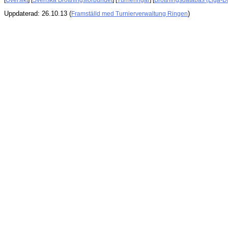
[
Översikt
] [
Svenska Brottningsförbundet
] [
Turneringar
] [
Brottningsdatabas (Liga-D
Uppdaterad: 26.10.13 (
)
Framställd med Turnierverwaltung Ringen