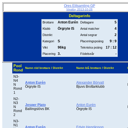
Ores Elitsamling GP
Vinslöv, 2013-10-26
Deltagarinfo
Anton Eurén
5
Brottare
Deltagare
Örgryte IS
4
Klubb
Antal matcher
2
Distrikt
Antal segrar
S
9 : 9
Kategori
Placeringspoäng
96kg
17 : 12
Vikt
Tekniska poäng
3.
-
Placering
Födelseår
Pool
Namn röd brottare / Distrikt
Namn blå brottare / Distrikt
Rond
N3-
N4
Anton Eurén
Alexander Börvall
N
Örgryte IS
Bjuvs Brottarklubb
Rond
1
N2-
N3
Jesper Plato
Anton Eurén
N
Ballingslövs BK
Örgryte IS
Rond
2
N3-
N1
Anton Eurén
Edvin Henriksson