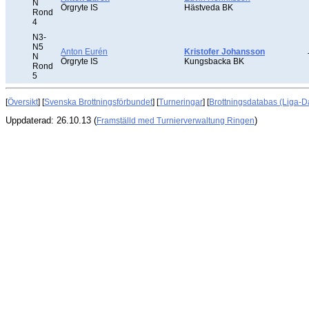
N
Örgryte IS
Hästveda BK
Rond
4
N3-
N5
Anton Eurén
Kristofer Johansson
N
Örgryte IS
Kungsbacka BK
Rond
5
[
Översikt
] [
Svenska Brottningsförbundet
] [
Turneringar
] [
Brottningsdatabas (Liga-D
Uppdaterad: 26.10.13 (
)
Framställd med Turnierverwaltung Ringen