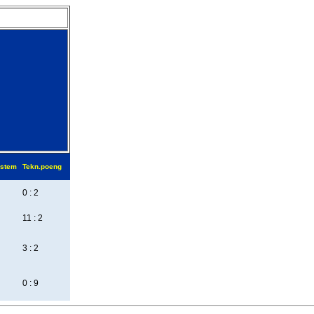
stem
Tekn.poeng
0 : 2
11 : 2
3 : 2
0 : 9