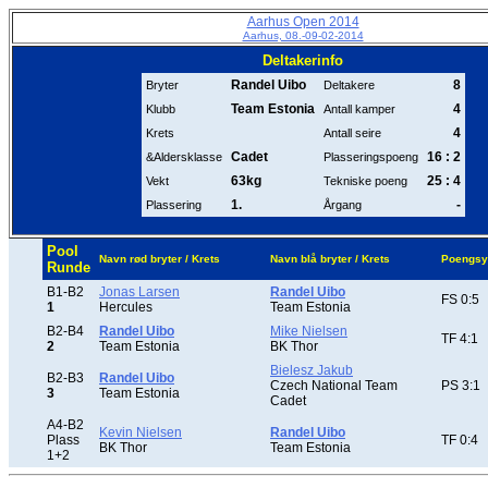
Aarhus Open 2014
Aarhus, 08.-09-02-2014
Deltakerinfo
Randel Uibo
8
Bryter
Deltakere
Team Estonia
4
Klubb
Antall kamper
4
Krets
Antall seire
Cadet
16 : 2
&Aldersklasse
Plasseringspoeng
63kg
25 : 4
Vekt
Tekniske poeng
1.
-
Plassering
Årgang
Pool
Navn rød bryter / Krets
Navn blå bryter / Krets
Poengsy
Runde
B1-B2
Jonas Larsen
Randel Uibo
FS 0:5
1
Hercules
Team Estonia
B2-B4
Randel Uibo
Mike Nielsen
TF 4:1
2
Team Estonia
BK Thor
Bielesz Jakub
B2-B3
Randel Uibo
Czech National Team
PS 3:1
3
Team Estonia
Cadet
A4-B2
Kevin Nielsen
Randel Uibo
Plass
TF 0:4
BK Thor
Team Estonia
1+2