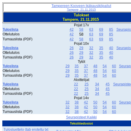
Tampereen Kooveen ikäkausikilpailut
Tampere, 21.11.2015
Tulokset
Tampere, 21.11.2015
Pojat 17v
Tuloslista
42
58
63
69
85
Seurapis
Ottelutulos
42
58
63
69
85
Turnauslista (PDF)
42
58
63
69
85
Pojat 10v
Tuloslista
26
29
32
35
40
Seurapis
Ottelutulos
26
29
32
35
40
Turnauslista (PDF)
26
29
32
35
40
Tytöt
Tuloslista
29
35
37
48
54
60
Seurapi
Ottelutulos
29
35
37
48
54
60
Turnauslista (PDF)
29
35
37
48
54
60
Aloittelijat
Tuloslista
22
25
34
45
Seurapiste
Ottelutulos
22
25
34
45
Turnauslista (PDF)
22
25
34
45
Pojat 14v
Tuloslista
32
38
42
50
54
60
Seurapi
Ottelutulos
32
38
42
50
54
60
Turnauslista (PDF)
32
38
42
50
54
60
Seurapisteet Kaikki
Tekstitiedostot
Tulosluettelo (tab eroteltu txt