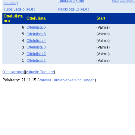
Tulokset text file
Ottelutulokset
tiedosto)
Tulosluettelo (PDF)
Kaikki ottelut (PDF)
Ottelulista
Ottelulista
Start
nro
6
Ottelulista 6
(Valmis)
5
Ottelulista 5
(Valmis)
4
Ottelulista 4
(Valmis)
3
Ottelulista 3
(Valmis)
2
Ottelulista 2
(Valmis)
1
Ottelulista 1
(Valmis)
[
Yleiskatsaus
][
Aktuelle Turniere
]
Päivitetty: 21.11.15 (
)
Palvelu Turnierverwaltung Ringen