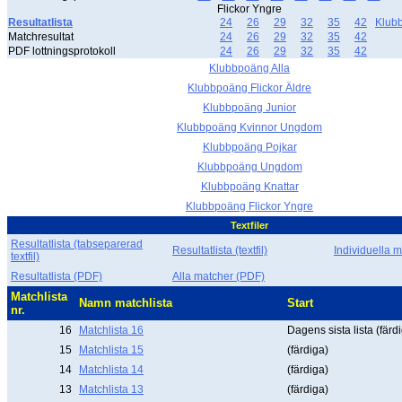
Flickor Yngre
Resultatlista
24
26
29
32
35
42
Klub
Matchresultat
24
26
29
32
35
42
PDF lottningsprotokoll
24
26
29
32
35
42
Klubbpoäng Alla
Klubbpoäng Flickor Äldre
Klubbpoäng Junior
Klubbpoäng Kvinnor Ungdom
Klubbpoäng Pojkar
Klubbpoäng Ungdom
Klubbpoäng Knattar
Klubbpoäng Flickor Yngre
Textfiler
Resultatlista (tabseparerad
Resultatlista (textfil)
Individuella ma
textfil)
Resultatlista (PDF)
Alla matcher (PDF)
Matchlista
Namn matchlista
Start
nr.
16
Matchlista 16
Dagens sista lista (färd
15
Matchlista 15
(färdiga)
14
Matchlista 14
(färdiga)
13
Matchlista 13
(färdiga)