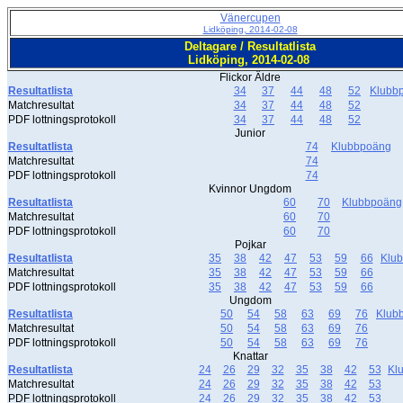
Vänercupen
Lidköping, 2014-02-08
Deltagare / Resultatlista
Lidköping, 2014-02-08
Flickor Äldre
Resultatlista
34
37
44
48
52
Klubb
Matchresultat
34
37
44
48
52
PDF lottningsprotokoll
34
37
44
48
52
Junior
Resultatlista
74
Klubbpoäng
Matchresultat
74
PDF lottningsprotokoll
74
Kvinnor Ungdom
Resultatlista
60
70
Klubbpoäng
Matchresultat
60
70
PDF lottningsprotokoll
60
70
Pojkar
Resultatlista
35
38
42
47
53
59
66
Klu
Matchresultat
35
38
42
47
53
59
66
PDF lottningsprotokoll
35
38
42
47
53
59
66
Ungdom
Resultatlista
50
54
58
63
69
76
Klub
Matchresultat
50
54
58
63
69
76
PDF lottningsprotokoll
50
54
58
63
69
76
Knattar
Resultatlista
24
26
29
32
35
38
42
53
Kl
Matchresultat
24
26
29
32
35
38
42
53
PDF lottningsprotokoll
24
26
29
32
35
38
42
53