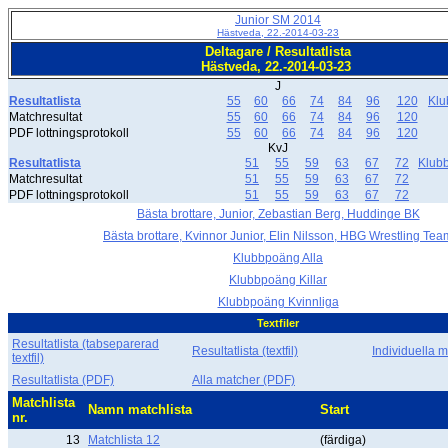
Junior SM 2014
Hästveda, 22.-2014-03-23
Deltagare / Resultatlista
Hästveda, 22.-2014-03-23
J
Resultatlista
55
60
66
74
84
96
120
Kl
Matchresultat
55
60
66
74
84
96
120
PDF lottningsprotokoll
55
60
66
74
84
96
120
KvJ
Resultatlista
51
55
59
63
67
72
Klub
Matchresultat
51
55
59
63
67
72
PDF lottningsprotokoll
51
55
59
63
67
72
Bästa brottare, Junior, Zebastian Berg, Huddinge BK
Bästa brottare, Kvinnor Junior, Elin Nilsson, HBG Wrestling Tea
Klubbpoäng Alla
Klubbpoäng Killar
Klubbpoäng Kvinnliga
Textfiler
Resultatlista (tabseparerad
Resultatlista (textfil)
Individuella ma
textfil)
Resultatlista (PDF)
Alla matcher (PDF)
Matchlista
Namn matchlista
Start
nr.
13
Matchlista 12
(färdiga)