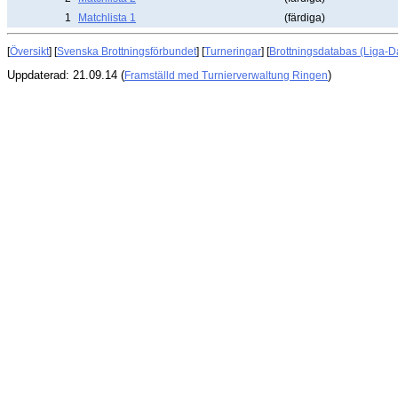
1
Matchlista 1
(färdiga)
[
Översikt
] [
Svenska Brottningsförbundet
] [
Turneringar
] [
Brottningsdatabas (Liga-D
Uppdaterad: 21.09.14 (
)
Framställd med Turnierverwaltung Ringen