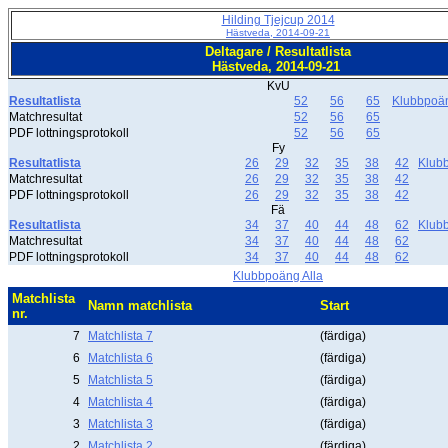
Hilding Tjejcup 2014
Hästveda, 2014-09-21
Deltagare / Resultatlista
Hästveda, 2014-09-21
KvU
Resultatlista
52
56
65
Klubbpoä
Matchresultat
52
56
65
PDF lottningsprotokoll
52
56
65
Fy
Resultatlista
26
29
32
35
38
42
Klub
Matchresultat
26
29
32
35
38
42
PDF lottningsprotokoll
26
29
32
35
38
42
Fä
Resultatlista
34
37
40
44
48
62
Klub
Matchresultat
34
37
40
44
48
62
PDF lottningsprotokoll
34
37
40
44
48
62
Klubbpoäng Alla
Matchlista
Namn matchlista
Start
nr.
7
Matchlista 7
(färdiga)
6
Matchlista 6
(färdiga)
5
Matchlista 5
(färdiga)
4
Matchlista 4
(färdiga)
3
Matchlista 3
(färdiga)
2
Matchlista 2
(färdiga)