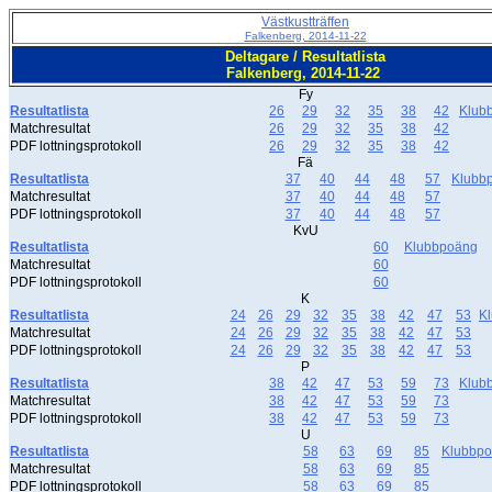
Västkustträffen
Falkenberg, 2014-11-22
Deltagare / Resultatlista
Falkenberg, 2014-11-22
Fy
Resultatlista
26
29
32
35
38
42
Klub
Matchresultat
26
29
32
35
38
42
PDF lottningsprotokoll
26
29
32
35
38
42
Fä
Resultatlista
37
40
44
48
57
Klubb
Matchresultat
37
40
44
48
57
PDF lottningsprotokoll
37
40
44
48
57
KvU
Resultatlista
60
Klubbpoäng
Matchresultat
60
PDF lottningsprotokoll
60
K
Resultatlista
24
26
29
32
35
38
42
47
53
K
Matchresultat
24
26
29
32
35
38
42
47
53
PDF lottningsprotokoll
24
26
29
32
35
38
42
47
53
P
Resultatlista
38
42
47
53
59
73
Klub
Matchresultat
38
42
47
53
59
73
PDF lottningsprotokoll
38
42
47
53
59
73
U
Resultatlista
58
63
69
85
Klubbp
Matchresultat
58
63
69
85
PDF lottningsprotokoll
58
63
69
85