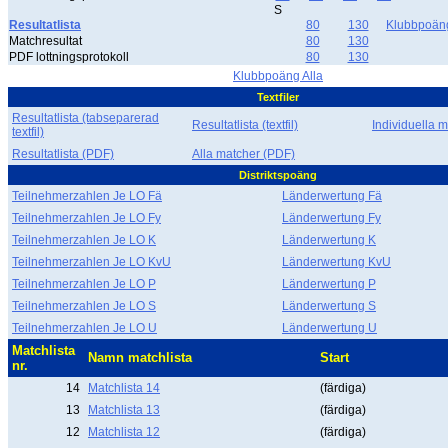
S
Resultatlista
80
130
Klubbpoän
Matchresultat
80
130
PDF lottningsprotokoll
80
130
Klubbpoäng Alla
Textfiler
Resultatlista (tabseparerad
Resultatlista (textfil)
Individuella ma
textfil)
Resultatlista (PDF)
Alla matcher (PDF)
Distriktspoäng
Teilnehmerzahlen Je LO Fä
Länderwertung Fä
Teilnehmerzahlen Je LO Fy
Länderwertung Fy
Teilnehmerzahlen Je LO K
Länderwertung K
Teilnehmerzahlen Je LO KvU
Länderwertung KvU
Teilnehmerzahlen Je LO P
Länderwertung P
Teilnehmerzahlen Je LO S
Länderwertung S
Teilnehmerzahlen Je LO U
Länderwertung U
Matchlista
Namn matchlista
Start
nr.
14
Matchlista 14
(färdiga)
13
Matchlista 13
(färdiga)
12
Matchlista 12
(färdiga)