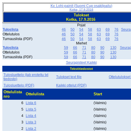
Kv. Lohi-painit (Suomi Cup osakilpailu)
Kotka, 17.9.2016
Tulokset
Kotka, 17.9.2016
Pojat
Tuloslista
46
50
54
58
63
69
76
Seura
Ottelutulos
46
50
54
58
63
69
76
Turnauslista (PDF)
46
50
54
58
63
69
76
Miehet
Tuloslista
59
66
71
80
90
130
Seurap
Ottelutulos
59
66
71
80
90
130
Turnauslista (PDF)
59
66
71
80
90
130
Seurapisteet Kaikki
Tekstitiedostot
Tulosluettelo (tab eroteltu txt
Tulokset text file
Ottelutulokset
tiedosto)
Tulosluettelo (PDF)
Kaikki ottelut (PDF)
Ottelulista
Ottelulista
Start
nro
6
Lista 6
(Valmis)
5
Lista 5
(Valmis)
4
Lista 4
(Valmis)
3
Lista 3
(Valmis)
2
Lista 2
(Valmis)