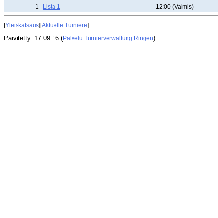
1
Lista 1
12:00 (Valmis)
[
Yleiskatsaus
][
Aktuelle Turniere
]
Päivitetty: 17.09.16 (
)
Palvelu Turnierverwaltung Ringen