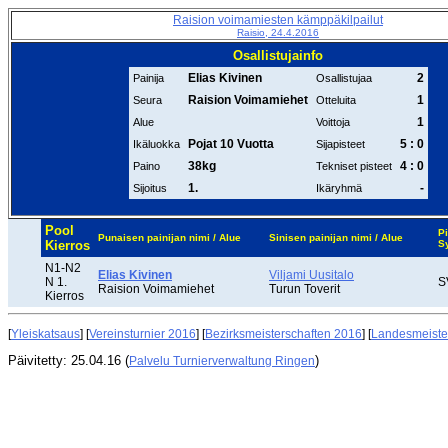
Raision voimamiesten kämppäkilpailut
Raisio, 24.4.2016
Osallistujainfo
Elias Kivinen
2
Painija
Osallistujaa
Raision Voimamiehet
1
Seura
Otteluita
1
Alue
Voittoja
Pojat 10 Vuotta
5 : 0
Ikäluokka
Sijapisteet
38kg
4 : 0
Paino
Tekniset pisteet
1.
-
Sijoitus
Ikäryhmä
Pool
Pi
Punaisen painijan nimi / Alue
Sinisen painijan nimi / Alue
Kierros
S
N1-N2
Elias Kivinen
Viljami Uusitalo
N 1.
S
Raision Voimamiehet
Turun Toverit
Kierros
[
Yleiskatsaus
] [
Vereinsturnier 2016
] [
Bezirksmeisterschaften 2016
] [
Landesmeiste
Päivitetty: 25.04.16 (
)
Palvelu Turnierverwaltung Ringen