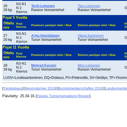
N3-N1
26
Terhi Leinonen
Taru Leinonen
N 2.
S
29 kg
Raision Voimamiehet
Raision Voimamiehet
Kierros
Pojat 5 Vuotta
Ottelu
Pool
P
Punaisen painijan nimi / Alue
Sinisen painijan nimi / Alue
nro
Kierros
S
N3-N1
27
Arttu Hämäläinen
Otava Kauhanen
N 2.
S
20 kg
Turun Voimamiehet
Turun Voimamiehet
Kierros
Pojat 11 Vuotta
Ottelu
Pool
P
Punaisen painijan nimi / Alue
Sinisen painijan nimi / Alue
nro
Kierros
S
N3-N1
28
Mehrad Karami
Miro Leinonen
N 2.
S
39 kg
Turun Voimamiehet
Raision Voimamiehet
Kierros
LUOV=Loukkaantuminen, DQ=Diskaus, PV=Pistevoitto, SV=Selätys, TP=Ylivoimai
[
Yleiskatsaus
] [
Vereinsturnier 2016
] [
Bezirksmeisterschaften 2016
] [
Landesmeiste
Päivitetty: 25.04.16 (
)
Palvelu Turnierverwaltung Ringen