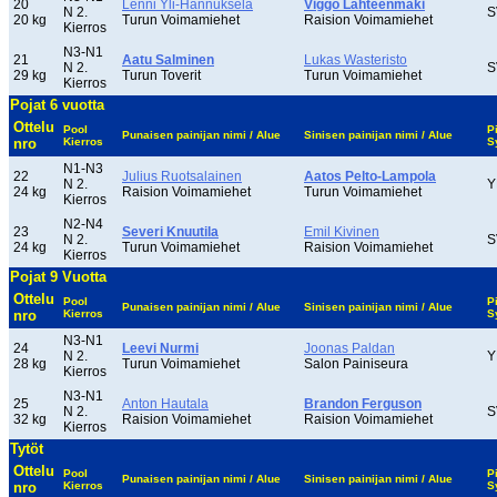
20
Lenni Yli-Hannuksela
Viggo Lähteenmäki
N 2.
S
20 kg
Turun Voimamiehet
Raision Voimamiehet
Kierros
N3-N1
21
Aatu Salminen
Lukas Wasteristo
N 2.
S
29 kg
Turun Toverit
Turun Voimamiehet
Kierros
Pojat 6 vuotta
Ottelu
Pool
P
Punaisen painijan nimi / Alue
Sinisen painijan nimi / Alue
nro
Kierros
S
N1-N3
22
Julius Ruotsalainen
Aatos Pelto-Lampola
N 2.
Y
24 kg
Raision Voimamiehet
Turun Voimamiehet
Kierros
N2-N4
23
Severi Knuutila
Emil Kivinen
N 2.
S
24 kg
Turun Voimamiehet
Raision Voimamiehet
Kierros
Pojat 9 Vuotta
Ottelu
Pool
P
Punaisen painijan nimi / Alue
Sinisen painijan nimi / Alue
nro
Kierros
S
N3-N1
24
Leevi Nurmi
Joonas Paldan
N 2.
Y
28 kg
Turun Voimamiehet
Salon Painiseura
Kierros
N3-N1
25
Anton Hautala
Brandon Ferguson
N 2.
S
32 kg
Raision Voimamiehet
Raision Voimamiehet
Kierros
Tytöt
Ottelu
Pool
P
Punaisen painijan nimi / Alue
Sinisen painijan nimi / Alue
nro
Kierros
S