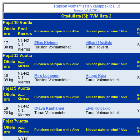
Raision voimamiesten kämppäkilpailut
Raisio, 24.4.2016
Ottelulista [3]: RVM lista 2
Pojat 10 Vuotta
Ottelu
Pool
P
Punaisen painijan nimi / Alue
Sinisen painijan nimi / Alue
nro
Kierros
S
N1-N2
17
Elias Kivinen
Viljami Uusitalo
N 1.
S
38 kg
Raision Voimamiehet
Turun Toverit
Kierros
Pojat 11 Vuotta
Ottelu
Pool
P
Punaisen painijan nimi / Alue
Sinisen painijan nimi / Alue
nro
Kierros
S
N1-N2
18
Miro Leinonen
Roope Rusi
N 1.
S
39 kg
Raision Voimamiehet
Turun Voimamiehet
Kierros
Pojat 5 Vuotta
Ottelu
Pool
P
Punaisen painijan nimi / Alue
Sinisen painijan nimi / Alue
nro
Kierros
S
N1-N2
19
Otava Kauhanen
Elvis Kulpakko
N 1.
Y
20 kg
Turun Voimamiehet
Turun Voimamiehet
Kierros
Pojat 7vuotta
Ottelu
Pool
P
Punaisen painijan nimi / Alue
Sinisen painijan nimi / Alue
nro
Kierros
S
N3-N1