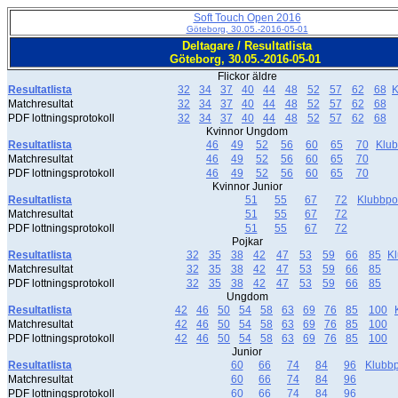
Soft Touch Open 2016
Göteborg, 30.05.-2016-05-01
Deltagare / Resultatlista
Göteborg, 30.05.-2016-05-01
Flickor äldre
Resultatlista
32
34
37
40
44
48
52
57
62
68
K
Matchresultat
32
34
37
40
44
48
52
57
62
68
PDF lottningsprotokoll
32
34
37
40
44
48
52
57
62
68
Kvinnor Ungdom
Resultatlista
46
49
52
56
60
65
70
Klu
Matchresultat
46
49
52
56
60
65
70
PDF lottningsprotokoll
46
49
52
56
60
65
70
Kvinnor Junior
Resultatlista
51
55
67
72
Klubbp
Matchresultat
51
55
67
72
PDF lottningsprotokoll
51
55
67
72
Pojkar
Resultatlista
32
35
38
42
47
53
59
66
85
K
Matchresultat
32
35
38
42
47
53
59
66
85
PDF lottningsprotokoll
32
35
38
42
47
53
59
66
85
Ungdom
Resultatlista
42
46
50
54
58
63
69
76
85
100
Matchresultat
42
46
50
54
58
63
69
76
85
100
PDF lottningsprotokoll
42
46
50
54
58
63
69
76
85
100
Junior
Resultatlista
60
66
74
84
96
Klubb
Matchresultat
60
66
74
84
96
PDF lottningsprotokoll
60
66
74
84
96