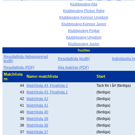
Klubbpoäng Alla
Klubbpoäng Flickor Äldre
Klubbpoäng Kvinnor Ungdom
Klubbpoäng Kvinnor Junior
Klubbpoäng Pojkar
Klubbpoäng Ungdom
Klubbpoäng Junior
Textfiler
Resultatlista (tabseparerad
Resultatlista (textfil)
Individuella ma
textfil)
Resultatlista (PDF)
Alla matcher (PDF)
Matchlista
Namn matchlista
Start
nr.
44
Matchlista 44, Finallista 2
Tack för i år! (färdiga)
43
Matchlista 43, Finallista 1
(färdiga)
42
Matchlista 42
(färdiga)
41
Matchlista 41
(färdiga)
40
Matchlista 40
(färdiga)
39
Matchlista 39
(färdiga)
38
Matchlista 38
(färdiga)
37
Matchlista 37
(färdiga)