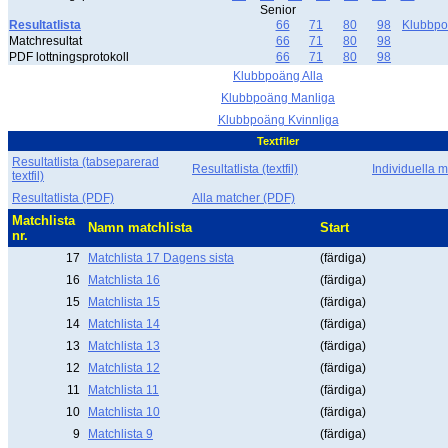
Senior
Resultatlista
66
71
80
98
Klubbp
Matchresultat
66
71
80
98
PDF lottningsprotokoll
66
71
80
98
Klubbpoäng Alla
Klubbpoäng Manliga
Klubbpoäng Kvinnliga
Textfiler
Resultatlista (tabseparerad
Resultatlista (textfil)
Individuella ma
textfil)
Resultatlista (PDF)
Alla matcher (PDF)
Matchlista
Namn matchlista
Start
nr.
17
Matchlista 17 Dagens sista
(färdiga)
16
Matchlista 16
(färdiga)
15
Matchlista 15
(färdiga)
14
Matchlista 14
(färdiga)
13
Matchlista 13
(färdiga)
12
Matchlista 12
(färdiga)
11
Matchlista 11
(färdiga)
10
Matchlista 10
(färdiga)
9
Matchlista 9
(färdiga)