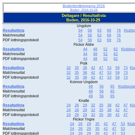
Bodenbrottningarna 2016
Boden, 2016-10-29
Deltagare / Resultatlista
Boden, 2016-10-29
Ungdom
Resultatlista
54
58
63
69
76
Klubb
Matchresultat
54
58
63
69
76
PDF lottningsprotokoll
54
58
63
69
76
Flickor Äldre
Resultatlista
44
48
52
62
Klubbp
Matchresultat
44
48
52
62
PDF lottningsprotokoll
44
48
52
62
Pojk
Resultatlista
32
35
38
42
47
53
59
73
Kl
Matchresultat
32
35
38
42
47
53
59
73
PDF lottningsprotokoll
32
35
38
42
47
53
59
73
Kvinnor Ungdom
Resultatlista
49
56
65
Klubbpoä
Matchresultat
49
56
65
PDF lottningsprotokoll
49
56
65
Knatte
Resultatlista
24
26
29
32
35
38
42
47
Kl
Matchresultat
24
26
29
32
35
38
42
47
PDF lottningsprotokoll
24
26
29
32
35
38
42
47
Flickor Yngre
Resultatlista
24
26
29
35
42
47
53
Klu
Matchresultat
24
26
29
35
42
47
53
PDF lottningsprotokoll
24
26
29
35
42
47
53