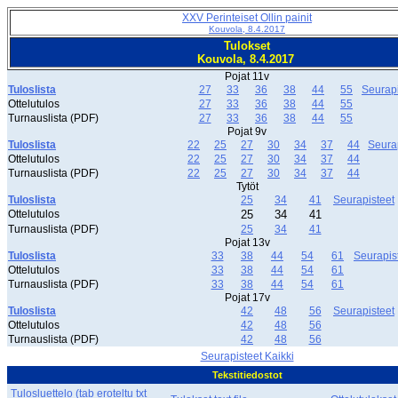
XXV Perinteiset Ollin painit
Kouvola, 8.4.2017
Tulokset
Kouvola, 8.4.2017
Pojat 11v
Tuloslista
27
33
36
38
44
55
Seurapi
Ottelutulos
27
33
36
38
44
55
Turnauslista (PDF)
27
33
36
38
44
55
Pojat 9v
Tuloslista
22
25
27
30
34
37
44
Seura
Ottelutulos
22
25
27
30
34
37
44
Turnauslista (PDF)
22
25
27
30
34
37
44
Tytöt
Tuloslista
25
34
41
Seurapisteet
Ottelutulos
25
34
41
Turnauslista (PDF)
25
34
41
Pojat 13v
Tuloslista
33
38
44
54
61
Seurapis
Ottelutulos
33
38
44
54
61
Turnauslista (PDF)
33
38
44
54
61
Pojat 17v
Tuloslista
42
48
56
Seurapisteet
Ottelutulos
42
48
56
Turnauslista (PDF)
42
48
56
Seurapisteet Kaikki
Tekstitiedostot
Tulosluettelo (tab eroteltu txt