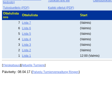
Tulokset text file
Ottelutulokset
tiedosto)
Tulosluettelo (PDF)
Kaikki ottelut (PDF)
Ottelulista
Ottelulista
Start
nro
7
Lista 7
(Valmis)
6
Lista 6
(Valmis)
5
Lista 5
(Valmis)
4
Lista 4
(Valmis)
3
Lista 3
(Valmis)
2
Lista 2
(Valmis)
1
Lista 1
12:00 (Valmis)
[
Yleiskatsaus
][
Aktuelle Turniere
]
Päivitetty: 08.04.17 (
)
Palvelu Turnierverwaltung Ringen