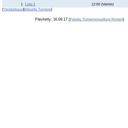
1
Lista 1
12:00 (Valmis)
[
Yleiskatsaus
][
Aktuelle Turniere
]
Päivitetty: 16.09.17 (
)
Palvelu Turnierverwaltung Ringen