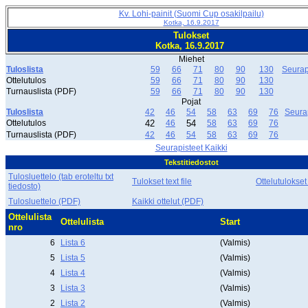
Kv. Lohi-painit (Suomi Cup osakilpailu)
Kotka, 16.9.2017
Tulokset
Kotka, 16.9.2017
Miehet
Tuloslista
59
66
71
80
90
130
Seurap
Ottelutulos
59
66
71
80
90
130
Turnauslista (PDF)
59
66
71
80
90
130
Pojat
Tuloslista
42
46
54
58
63
69
76
Seura
Ottelutulos
42
46
54
58
63
69
76
Turnauslista (PDF)
42
46
54
58
63
69
76
Seurapisteet Kaikki
Tekstitiedostot
Tulosluettelo (tab eroteltu txt
Tulokset text file
Ottelutulokset
tiedosto)
Tulosluettelo (PDF)
Kaikki ottelut (PDF)
Ottelulista
Ottelulista
Start
nro
6
Lista 6
(Valmis)
5
Lista 5
(Valmis)
4
Lista 4
(Valmis)
3
Lista 3
(Valmis)
2
Lista 2
(Valmis)