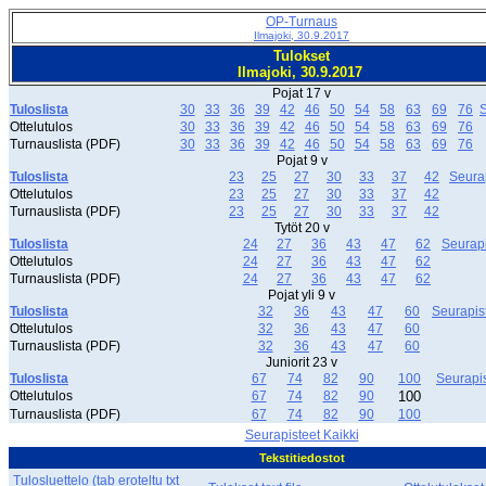
OP-Turnaus
Ilmajoki, 30.9.2017
Tulokset
Ilmajoki, 30.9.2017
Pojat 17 v
Tuloslista
30
33
36
39
42
46
50
54
58
63
69
76
S
Ottelutulos
30
33
36
39
42
46
50
54
58
63
69
76
Turnauslista (PDF)
30
33
36
39
42
46
50
54
58
63
69
76
Pojat 9 v
Tuloslista
23
25
27
30
33
37
42
Seura
Ottelutulos
23
25
27
30
33
37
42
Turnauslista (PDF)
23
25
27
30
33
37
42
Tytöt 20 v
Tuloslista
24
27
36
43
47
62
Seurapi
Ottelutulos
24
27
36
43
47
62
Turnauslista (PDF)
24
27
36
43
47
62
Pojat yli 9 v
Tuloslista
32
36
43
47
60
Seurapis
Ottelutulos
32
36
43
47
60
Turnauslista (PDF)
32
36
43
47
60
Juniorit 23 v
Tuloslista
67
74
82
90
100
Seurapis
Ottelutulos
67
74
82
90
100
Turnauslista (PDF)
67
74
82
90
100
Seurapisteet Kaikki
Tekstitiedostot
Tulosluettelo (tab eroteltu txt