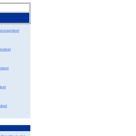
eurapisteet
pisteet
steet
teet
teet