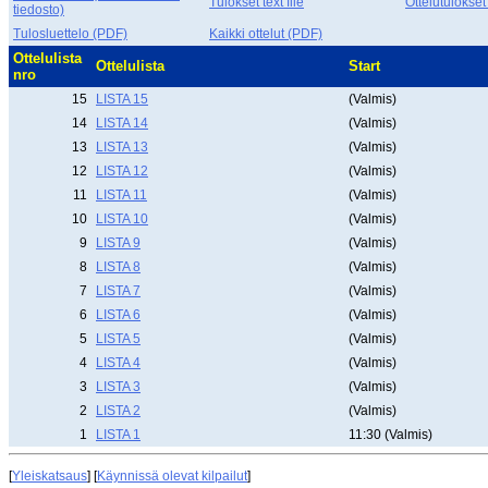
Tulokset text file
Ottelutulokset
tiedosto)
Tulosluettelo (PDF)
Kaikki ottelut (PDF)
Ottelulista
Ottelulista
Start
nro
15
LISTA 15
(Valmis)
14
LISTA 14
(Valmis)
13
LISTA 13
(Valmis)
12
LISTA 12
(Valmis)
11
LISTA 11
(Valmis)
10
LISTA 10
(Valmis)
9
LISTA 9
(Valmis)
8
LISTA 8
(Valmis)
7
LISTA 7
(Valmis)
6
LISTA 6
(Valmis)
5
LISTA 5
(Valmis)
4
LISTA 4
(Valmis)
3
LISTA 3
(Valmis)
2
LISTA 2
(Valmis)
1
LISTA 1
11:30 (Valmis)
[
Yleiskatsaus
] [
Käynnissä olevat kilpailut
]