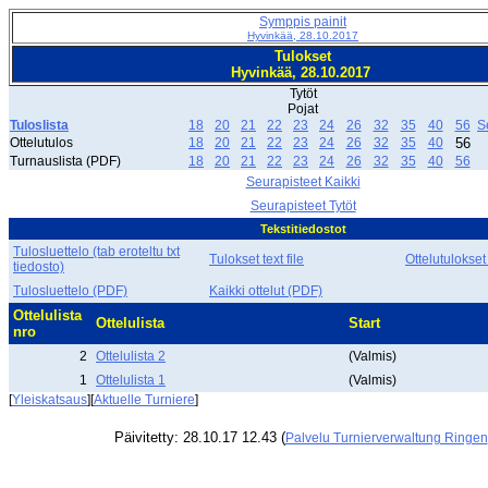
Symppis painit
Hyvinkää, 28.10.2017
Tulokset
Hyvinkää, 28.10.2017
Tytöt
Pojat
Tuloslista
18
20
21
22
23
24
26
32
35
40
56
S
Ottelutulos
18
20
21
22
23
24
26
32
35
40
56
Turnauslista (PDF)
18
20
21
22
23
24
26
32
35
40
56
Seurapisteet Kaikki
Seurapisteet Tytöt
Tekstitiedostot
Tulosluettelo (tab eroteltu txt
Tulokset text file
Ottelutulokset
tiedosto)
Tulosluettelo (PDF)
Kaikki ottelut (PDF)
Ottelulista
Ottelulista
Start
nro
2
Ottelulista 2
(Valmis)
1
Ottelulista 1
(Valmis)
[
Yleiskatsaus
][
Aktuelle Turniere
]
Päivitetty: 28.10.17 12.43 (
Palvelu Turnierverwaltung Ringen