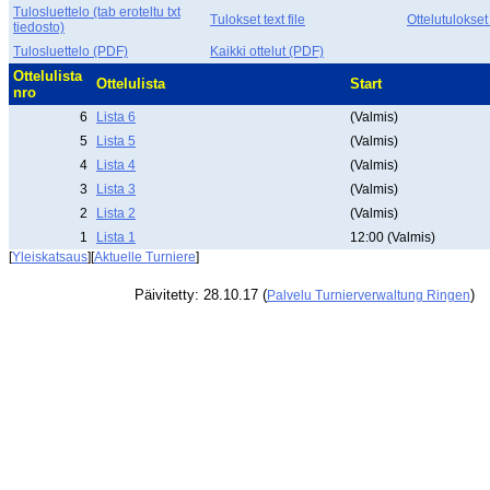
Tulosluettelo (tab eroteltu txt
Tulokset text file
Ottelutulokset
tiedosto)
Tulosluettelo (PDF)
Kaikki ottelut (PDF)
Ottelulista
Ottelulista
Start
nro
6
Lista 6
(Valmis)
5
Lista 5
(Valmis)
4
Lista 4
(Valmis)
3
Lista 3
(Valmis)
2
Lista 2
(Valmis)
1
Lista 1
12:00 (Valmis)
[
Yleiskatsaus
][
Aktuelle Turniere
]
Päivitetty: 28.10.17 (
)
Palvelu Turnierverwaltung Ringen