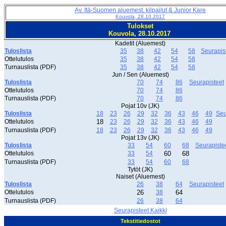
Av. Itä-Suomen aluemest. kilpailut & Junior Kare
Kouvola, 28.10.2017
Tulokset
Kouvola, 28.10.2017
Kadetit (Aluemest)
Tuloslista
35
38
42
54
58
Seurapis
Ottelutulos
35
38
42
54
58
Turnauslista (PDF)
35
38
42
54
58
Jun / Sen (Aluemest)
Tuloslista
70
74
86
Seurapisteet
Ottelutulos
70
74
86
Turnauslista (PDF)
70
74
86
Pojat 10v (JK)
Tuloslista
18
23
26
29
32
36
43
46
49
Seu
Ottelutulos
18
23
26
29
32
36
43
46
49
Turnauslista (PDF)
18
23
26
29
32
36
43
46
49
Pojat 13v (JK)
Tuloslista
33
54
60
68
Seurapiste
Ottelutulos
33
54
60
68
Turnauslista (PDF)
33
54
60
68
Tytöt (JK)
Naiset (Aluemest)
Tuloslista
26
38
64
Seurapisteet
Ottelutulos
26
38
64
Turnauslista (PDF)
26
38
64
Seurapisteet Kaikki
Tekstitiedostot