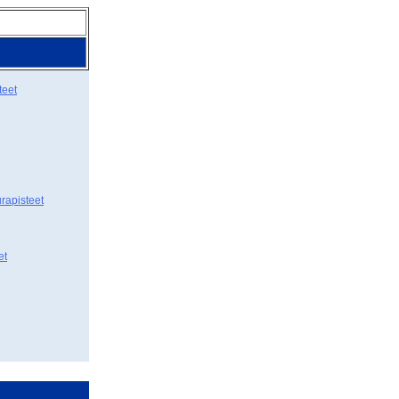
teet
rapisteet
et