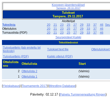
Kooveen jäsentenväliset
Tampere, 29.11.2017
Tulokset
Tampere, 29.11.2017
Aloittelijat
Tuloslista
20
21
23
25
27
29
33
37
46
Seu
Ottelutulos
20
21
23
25
27
29
33
37
46
Turnauslista (PDF)
20
21
23
25
27
29
33
37
46
Seurapisteet Kaikki
Tekstitiedostot
Tulosluettelo (tab eroteltu txt
Tulokset text file
Ottelutulokset
tiedosto)
Tulosluettelo (PDF)
Kaikki ottelut (PDF)
Ottelulista
Ottelulista
Start
nro
2
Ottelulista 2
(Valmis)
1
Ottelulista 1
(Valmis)
[
Yleiskatsaus
] [
Tournaments 2017
] [
Wrestling Database
]
Päivitetty: 02.12.17 (
)
Palvelu Turnierverwaltung Ringen