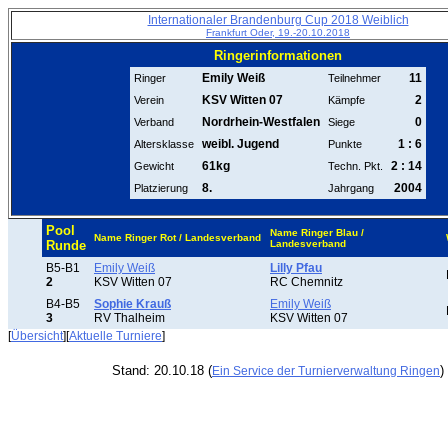
Internationaler Brandenburg Cup 2018 Weiblich
Frankfurt Oder, 19.-20.10.2018
Ringerinformationen
Emily Weiß
11
Ringer
Teilnehmer
KSV Witten 07
2
Verein
Kämpfe
Nordrhein-Westfalen
0
Verband
Siege
weibl. Jugend
1 : 6
Altersklasse
Punkte
61kg
2 : 14
Gewicht
Techn. Pkt.
8.
2004
Platzierung
Jahrgang
Pool
Name Ringer Blau /
Name Ringer Rot / Landesverband
Runde
Landesverband
B5-B1
Emily Weiß
Lilly Pfau
2
KSV Witten 07
RC Chemnitz
B4-B5
Sophie Krauß
Emily Weiß
3
RV Thalheim
KSV Witten 07
[
Übersicht
][
Aktuelle Turniere
]
Stand: 20.10.18 (
)
Ein Service der Turnierverwaltung Ringen