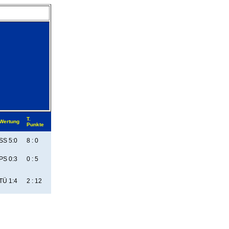
T.
Wertung
Punkte
SS 5:0
8 : 0
PS 0:3
0 : 5
TÜ 1:4
2 : 12