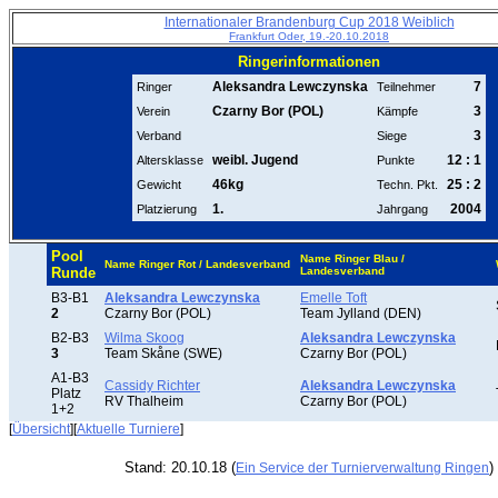
Internationaler Brandenburg Cup 2018 Weiblich
Frankfurt Oder, 19.-20.10.2018
Ringerinformationen
Aleksandra Lewczynska
7
Ringer
Teilnehmer
Czarny Bor (POL)
3
Verein
Kämpfe
3
Verband
Siege
weibl. Jugend
12 : 1
Altersklasse
Punkte
46kg
25 : 2
Gewicht
Techn. Pkt.
1.
2004
Platzierung
Jahrgang
Pool
Name Ringer Blau /
Name Ringer Rot / Landesverband
Runde
Landesverband
B3-B1
Aleksandra Lewczynska
Emelle Toft
2
Czarny Bor (POL)
Team Jylland (DEN)
B2-B3
Wilma Skoog
Aleksandra Lewczynska
3
Team Skåne (SWE)
Czarny Bor (POL)
A1-B3
Cassidy Richter
Aleksandra Lewczynska
Platz
RV Thalheim
Czarny Bor (POL)
1+2
[
Übersicht
][
Aktuelle Turniere
]
Stand: 20.10.18 (
)
Ein Service der Turnierverwaltung Ringen