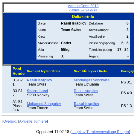
Aarhus Open 2018
Aarhus, 10-02-2018
Deltakerinfo
Rasul Israpilov
6
Bryter
Deltakere
Team Swiss
3
Klubb
Antall kamper
2
Krets
Antall seire
Cadet
6 : 6
&Aldersklasse
Plasseringspoeng
55kg
17 : 24
Vekt
Tekniske poeng
3.
-
Plassering
Årgang
Pool
Navn rød bryter / Krets
Navn blå bryter / Krets
Poengsy
Runde
B1-B2
Rasul Israpilov
Mindaugas Venckaitis
PS 3:1
1
Team Swiss
Team Lithuania
B3-B1
Snorre Lund
Rasul Israpilov
PS 4:0
2
SP09 Norway
Team Swiss
A1-B1
Mohamed Sangariev
Rasul Israpilov
Plass
PS 1:3
Team France
Team Swiss
3+4
[
Oversikt
] [
Aktuelle Turniere
]
Oppdatert 11.02.18 (
)
Laget av Turnierverwaltung Ringen